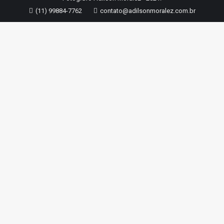
(11) 99884-7762
contato@adilsonmoralez.com.br