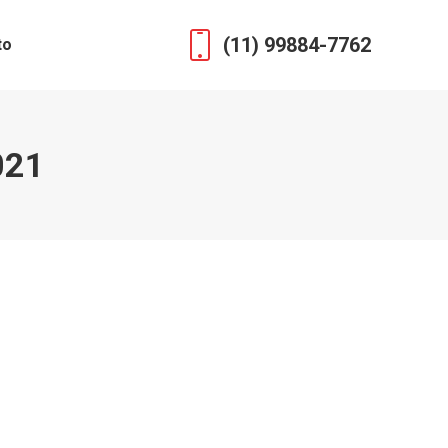
(11) 99884-7762
to
021